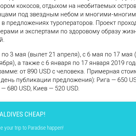
бором кокосов, отдыхом на необитаемых остро
нцами под звездным небом и многими-многим
 в предложениях туроператоров. Проект прохо
рами и экспертами по здоровому образу жизн
й.
 по 3 мая (вылет 21 апреля), с 6 мая по 17 мая 
ября), а также с 6 января по 17 января 2019 год
рамме: от 890 USD с человека. Примерная стои
 день публикации предложения): Рига — 650 US
— 680 USD, Киев — 520 USD.
MALDIVES CHEAP!
e your trip to Paradise happen!