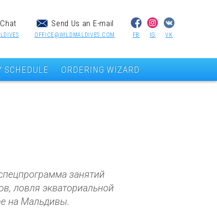
Chat
Send Us an E-mail
LDIVES
OFFICE@WILDMALDIVES.COM
FB
IG
VK
Y SCHEDULE
ORDERING WIZARD
 спецпрограмма занятий
ов, ловля экваториальной
ре на Мальдивы.