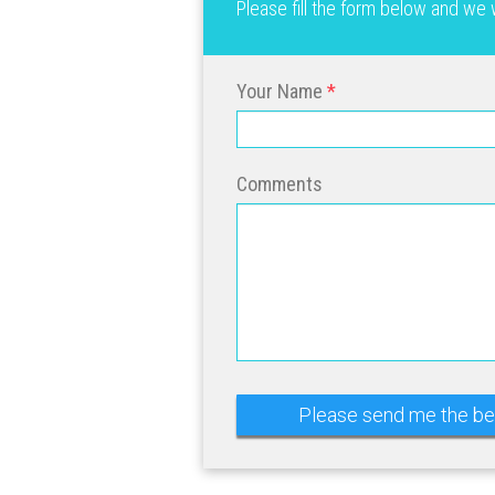
Please fill the form below and we 
Your Name
Comments