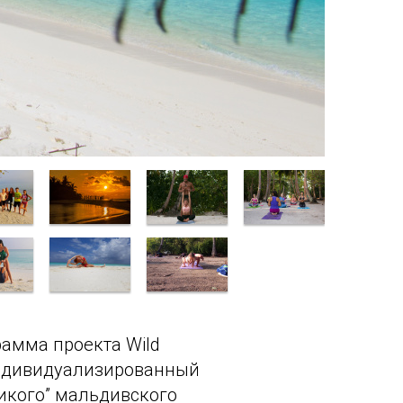
рамма проекта Wild
 индивидуализированный
дикого” мальдивского