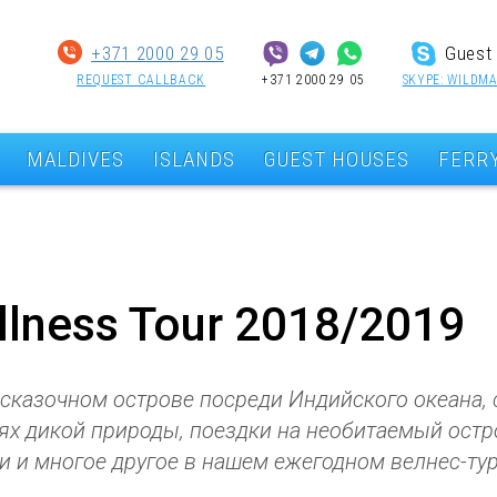
+371 2000 29 05
Guest 
REQUEST CALLBACK
+371 2000 29 05
SKYPE: WILDMA
MALDIVES
ISLANDS
GUEST HOUSES
FERR
llness Tour 2018/2019
 сказочном острове посреди Индийского океана,
ях дикой природы, поездки на необитаемый остр
и и многое другое в нашем ежегодном велнес-ту